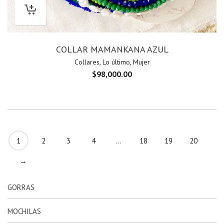
COLLAR MAMANKANA AZUL
Collares
,
Lo último
,
Mujer
$
98,000.00
1
2
3
4
…
18
19
20
→
GORRAS
MOCHILAS