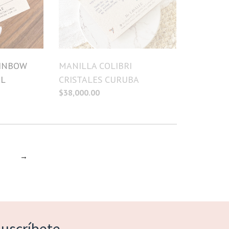
AINBOW
MANILLA COLIBRI
AL
CRISTALES CURUBA
$
38,000.00
3
→
uscríbete