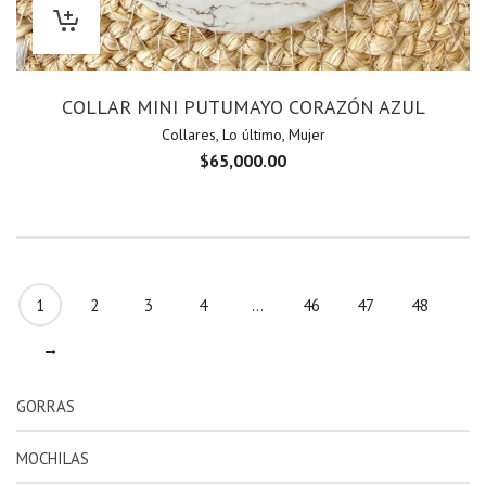
COLLAR MINI PUTUMAYO CORAZÓN AZUL
Collares
,
Lo último
,
Mujer
$
65,000.00
1
2
3
4
…
46
47
48
→
GORRAS
MOCHILAS