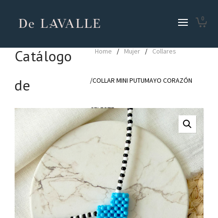
0
Catálogo
Home
/
Mujer
/
Collares
de
/COLLAR MINI PUTUMAYO CORAZÓN
Productos
CELESTE