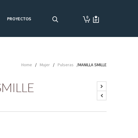
0
PROYECTOS
Home
/
Mujer
/
Pulseras
/MANILLA SMILLE
SMILLE