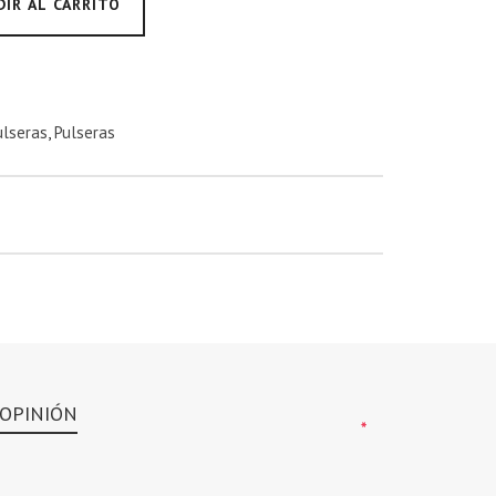
DIR AL CARRITO
ulseras
,
Pulseras
 OPINIÓN
*
*