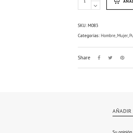
AÑA
SKU:
M083
Categorías:
Hombre
,
Mujer
,
P
Share
AÑADIR
Su opinión