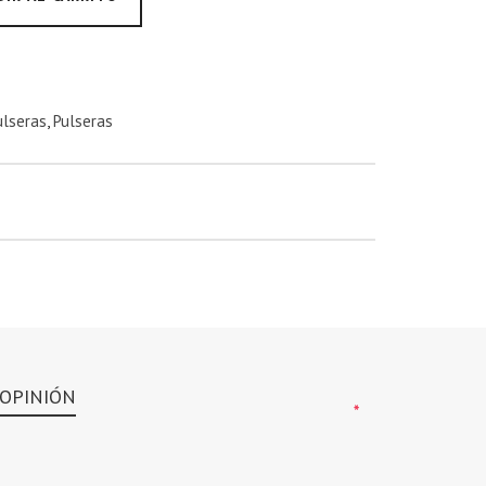
ulseras
,
Pulseras
 OPINIÓN
*
*