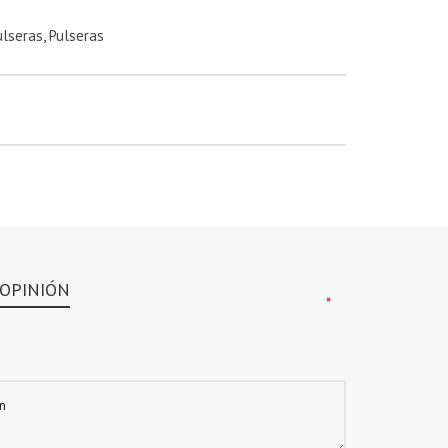
ulseras
,
Pulseras
 OPINIÓN
*
*