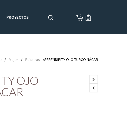
0
PROYECTOS
e
/
Mujer
/
Pulseras
/SERENDIPITY OJO TURCO NÁCAR
ITY OJO
ÁCAR