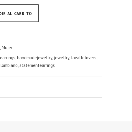
DIR AL CARRITO
,
Mujer
earrings
,
handmadejewellry
,
jewellry
,
lavallelovers
,
olombiano
,
statementearrings