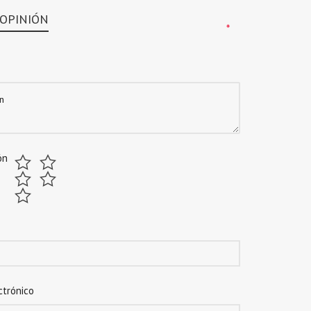
 OPINIÓN
*
*
ón
ctrónico