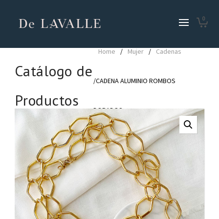
0
Home
/
Mujer
/
Cadenas
Catálogo de
/CADENA ALUMINIO ROMBOS
Productos
DORADOS