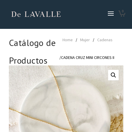
0
Catálogo de
Home
/
Mujer
/
Cadenas
Productos
/CADENA CRUZ MINI CIRCONES II