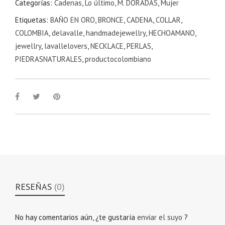
Categorías:
Cadenas
,
Lo último
,
M. DORADAS
,
Mujer
Etiquetas:
BAÑO EN ORO
,
BRONCE
,
CADENA
,
COLLAR
,
COLOMBIA
,
delavalle
,
handmadejewellry
,
HECHOAMANO
,
jewellry
,
lavallelovers
,
NECKLACE
,
PERLAS
,
PIEDRASNATURALES
,
productocolombiano
RESEÑAS
(0)
No hay comentarios aún, ¿te gustaría
enviar el suyo
?