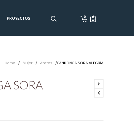
0
PROYECTOS
Home
/
Mujer
/
Aretes
/CANDONGA SORA ALEGRÍA
A SORA