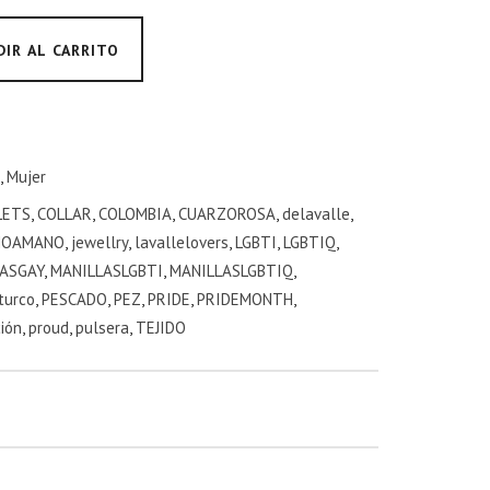
DIR AL CARRITO
,
Mujer
LETS
,
COLLAR
,
COLOMBIA
,
CUARZOROSA
,
delavalle
,
HOAMANO
,
jewellry
,
lavallelovers
,
LGBTI
,
LGBTIQ
,
ASGAY
,
MANILLASLGBTI
,
MANILLASLGBTIQ
,
turco
,
PESCADO
,
PEZ
,
PRIDE
,
PRIDEMONTH
,
ión
,
proud
,
pulsera
,
TEJIDO