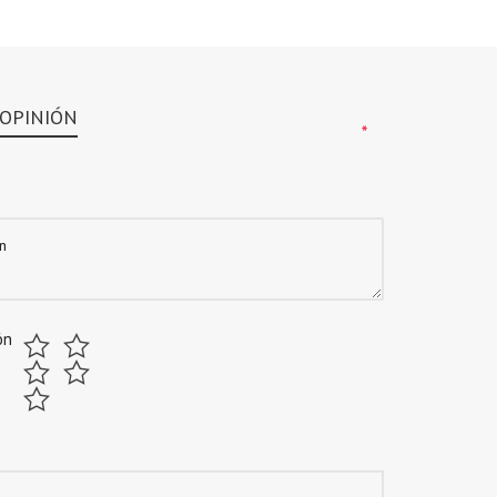
 OPINIÓN
*
*
ón