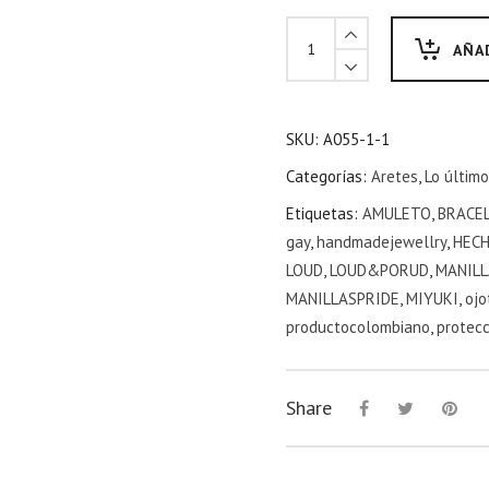
AÑA
SKU:
A055-1-1
Categorías:
Aretes
,
Lo último
Etiquetas:
AMULETO
,
BRACE
gay
,
handmadejewellry
,
HEC
LOUD
,
LOUD&PORUD
,
MANILL
MANILLASPRIDE
,
MIYUKI
,
ojo
productocolombiano
,
protecc
Share