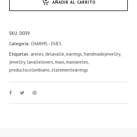
AÑADIR AL CARRITO
SKU:
D039
Categoría:
CHARMS - DIJES
Etiquetas:
aretes
,
delavalle
,
earrings
,
handmadejewellry
,
jewellry
,
lavallelovers
,
maxi
,
maxiaretes
,
productocolombiano
,
statementearrings