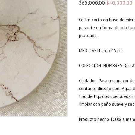
El
E
$
65,000.00
$
40,000.00
precio
p
original
a
Collar corto en base de micro
era:
e
pasante en forma de ojo turc
plateado.
$65,000.00.
$
MEDIDAS: Largo 45 cm.
COLECCIÓN: HOMBRES De LA
Cuidados: Para una mayor dur
contacto directo con: Agua de
tipo de líquidos que puedan 
limpiar con paño suave y sec
Producto hecho 100% a mano