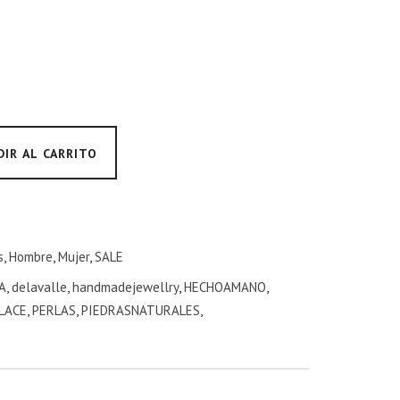
DIR AL CARRITO
s
,
Hombre
,
Mujer
,
SALE
A
,
delavalle
,
handmadejewellry
,
HECHOAMANO
,
LACE
,
PERLAS
,
PIEDRASNATURALES
,