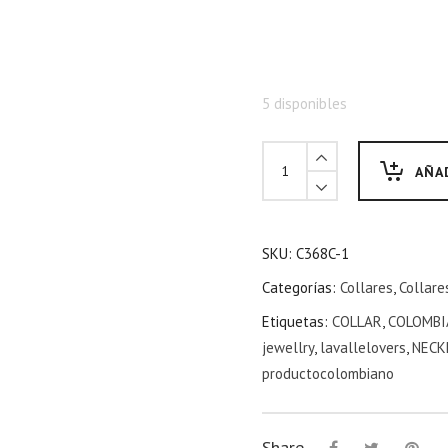
5 disponibles
AÑA
SKU:
C368C-1
Categorías:
Collares
,
Collare
Etiquetas:
COLLAR
,
COLOMBI
jewellry
,
lavallelovers
,
NECK
productocolombiano
Share