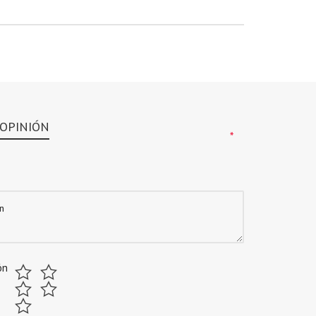
 OPINIÓN
*
*
ón