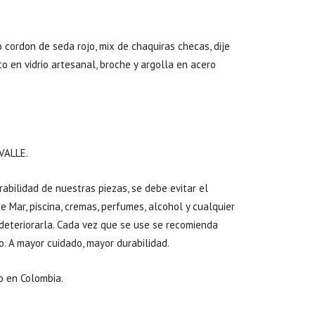
l
recio
ctual
 cordon de seda rojo, mix de chaquiras checas, dije
s:
o en vidrio artesanal, broche y argolla en acero
40,000.00.
VALLE.
abilidad de nuestras piezas, se debe evitar el
 Mar, piscina, cremas, perfumes, alcohol y cualquier
deteriorarla. Cada vez que se use se recomienda
o. A mayor cuidado, mayor durabilidad.
 en Colombia.