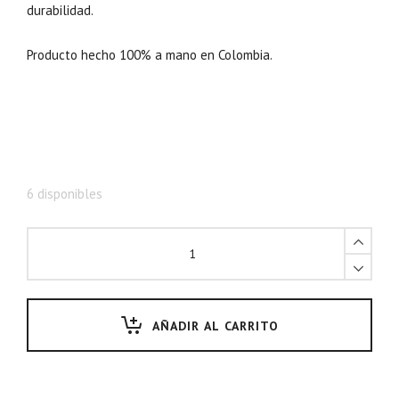
durabilidad.
a
e
l
s
Producto hecho 100% a mano en Colombia.
e
:
r
$
a
4
:
0
$
,
6
0
6 disponibles
5
0
,
0
0
.
0
0
0
0
AÑADIR AL CARRITO
.
.
0
0