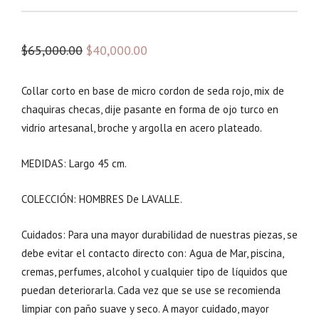
E
E
$
65,000.00
$
40,000.00
l
l
p
p
Collar corto en base de micro cordon de seda rojo, mix de
r
r
chaquiras checas, dije pasante en forma de ojo turco en
vidrio artesanal, broche y argolla en acero plateado.
e
e
c
c
MEDIDAS: Largo 45 cm.
i
i
o
o
COLECCIÓN: HOMBRES De LAVALLE.
o
a
r
c
Cuidados: Para una mayor durabilidad de nuestras piezas, se
i
t
debe evitar el contacto directo con: Agua de Mar, piscina,
g
u
cremas, perfumes, alcohol y cualquier tipo de líquidos que
i
a
puedan deteriorarla. Cada vez que se use se recomienda
n
l
limpiar con paño suave y seco. A mayor cuidado, mayor