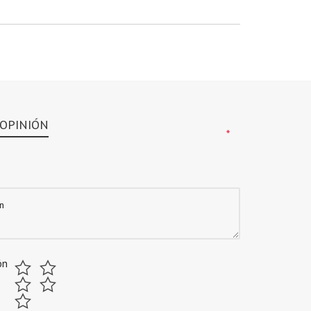
 OPINIÓN
*
*
ón