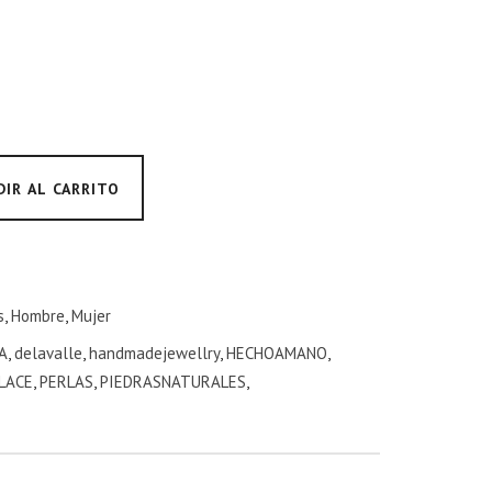
DIR AL CARRITO
s
,
Hombre
,
Mujer
A
,
delavalle
,
handmadejewellry
,
HECHOAMANO
,
LACE
,
PERLAS
,
PIEDRASNATURALES
,