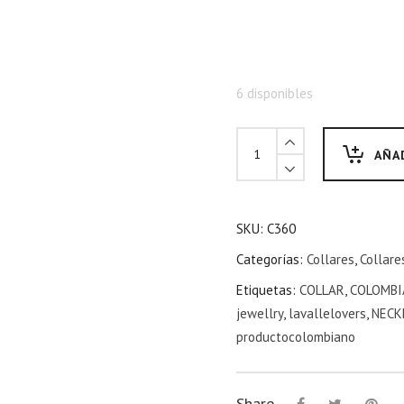
6 disponibles
AÑA
SKU:
C360
Categorías:
Collares
,
Collare
Etiquetas:
COLLAR
,
COLOMBI
jewellry
,
lavallelovers
,
NECK
productocolombiano
Share