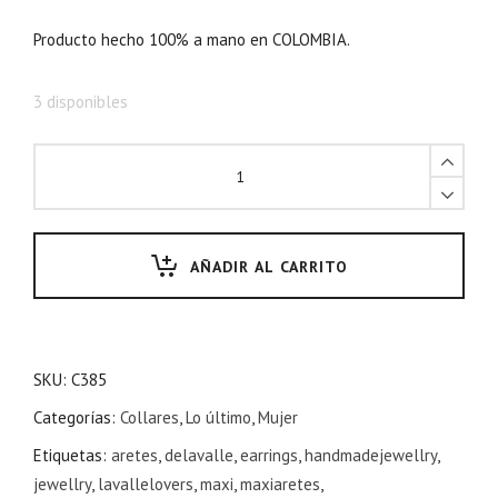
Producto hecho 100% a mano en COLOMBIA.
3 disponibles
AÑADIR AL CARRITO
SKU:
C385
Categorías:
Collares
,
Lo último
,
Mujer
Etiquetas:
aretes
,
delavalle
,
earrings
,
handmadejewellry
,
jewellry
,
lavallelovers
,
maxi
,
maxiaretes
,