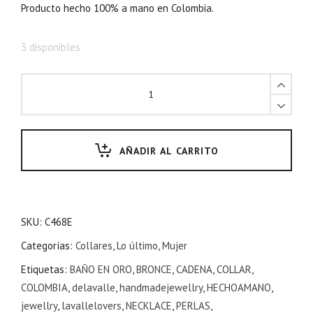
Producto hecho 100% a mano en Colombia.
3 disponibles
AÑADIR AL CARRITO
SKU:
C468E
Categorías:
Collares
,
Lo último
,
Mujer
Etiquetas:
BAÑO EN ORO
,
BRONCE
,
CADENA
,
COLLAR
,
COLOMBIA
,
delavalle
,
handmadejewellry
,
HECHOAMANO
,
jewellry
,
lavallelovers
,
NECKLACE
,
PERLAS
,