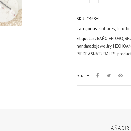
SKU:
C468H
Categorías:
Collares
,
Lo últi
Etiquetas:
BAÑO EN ORO
,
BR
handmadejewellry
,
HECHOA
PIEDRASNATURALES
,
produc
Share
AÑADIR