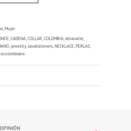
mo
,
Mujer
ONCE
,
CADENA
,
COLLAR
,
COLOMBIA
,
delavalle
,
MANO
,
jewellry
,
lavallelovers
,
NECKLACE
,
PERLAS
,
tocolombiano
 OPINIÓN