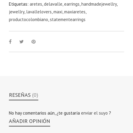
Etiquetas:
aretes
,
delavalle
,
earrings
,
handmadejewellry
,
jewellry
,
lavallelovers
,
maxi
,
maxiaretes
,
productocolombiano
,
statementearrings
RESEÑAS
(0)
No hay comentarios aún, ¿te gustaría
enviar el suyo
?
AÑADIR OPINIÓN