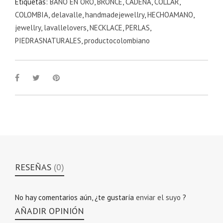
Etiquetas:
BAÑO EN ORO
,
BRONCE
,
CADENA
,
COLLAR
,
COLOMBIA
,
delavalle
,
handmadejewellry
,
HECHOAMANO
,
jewellry
,
lavallelovers
,
NECKLACE
,
PERLAS
,
PIEDRASNATURALES
,
productocolombiano
RESEÑAS
(0)
No hay comentarios aún, ¿te gustaría
enviar el suyo
?
AÑADIR OPINIÓN