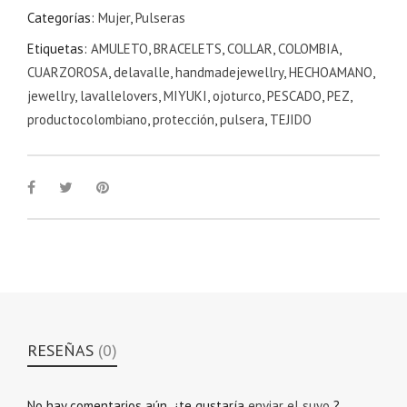
Categorías:
Mujer
,
Pulseras
Etiquetas:
AMULETO
,
BRACELETS
,
COLLAR
,
COLOMBIA
,
CUARZOROSA
,
delavalle
,
handmadejewellry
,
HECHOAMANO
,
jewellry
,
lavallelovers
,
MIYUKI
,
ojoturco
,
PESCADO
,
PEZ
,
productocolombiano
,
protección
,
pulsera
,
TEJIDO
RESEÑAS
(0)
No hay comentarios aún, ¿te gustaría
enviar el suyo
?