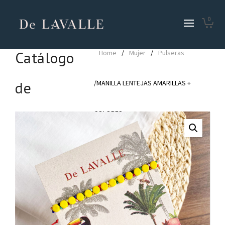
0
Catálogo
Home
/
Mujer
/
Pulseras
de
/MANILLA LENTEJAS AMARILLAS +
Productos
COLORES