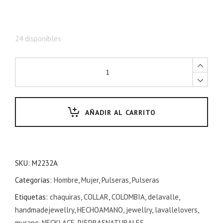
24 disponibles
AÑADIR AL CARRITO
SKU:
M2232A
Categorías:
Hombre
,
Mujer
,
Pulseras
,
Pulseras
Etiquetas:
chaquiras
,
COLLAR
,
COLOMBIA
,
delavalle
,
handmadejewellry
,
HECHOAMANO
,
jewellry
,
lavallelovers
,
murano
,
NECKLACE
,
PIEDRASNATURALES
,