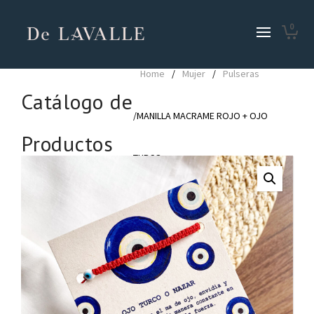
0
Home
/
Mujer
/
Pulseras
Catálogo de
/MANILLA MACRAME ROJO + OJO
Productos
TURCO