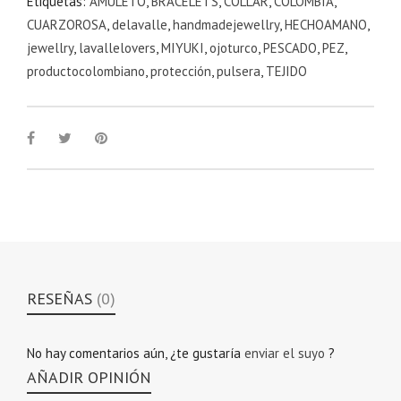
Etiquetas:
AMULETO
,
BRACELETS
,
COLLAR
,
COLOMBIA
,
CUARZOROSA
,
delavalle
,
handmadejewellry
,
HECHOAMANO
,
jewellry
,
lavallelovers
,
MIYUKI
,
ojoturco
,
PESCADO
,
PEZ
,
productocolombiano
,
protección
,
pulsera
,
TEJIDO
RESEÑAS
(0)
No hay comentarios aún, ¿te gustaría
enviar el suyo
?
AÑADIR OPINIÓN