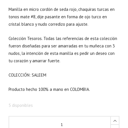
l
l
p
p
Manilla en micro cordón de seda rojo, chaquiras turcas en
r
r
tonos mate #8, dije pasante en forma de ojo turco en
cristal blanco y nudo corredizo para ajuste.
e
e
c
c
Colección Tesoros. Todas las referencias de esta colección
i
i
fueron diseñadas para ser amarradas en tu muñeca con 3
o
o
nudos, la intención de esta manilla es pedir un deseo con
o
a
tu corazón y amarrar fuerte.
r
c
i
t
COLECCIÓN: SALEEM
g
u
i
a
Producto hecho 100% a mano en COLOMBIA.
n
l
a
e
5 disponibles
l
s
e
: