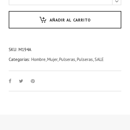
r
$
a
2
:
0
AÑADIR AL CARRITO
$
,
3
0
5
0
,
0
SKU:
M194A
0
.
Categorías:
Hombre
,
Mujer
,
Pulseras
,
Pulseras
,
SALE
0
0
0
0
.
.
0
0
.