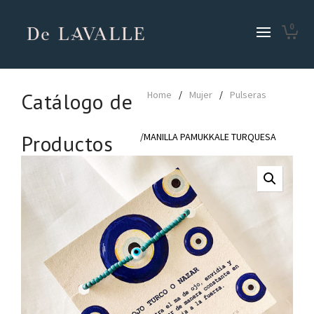
0
Catálogo de
Home
/
Mujer
/
Pulseras
Productos
/MANILLA PAMUKKALE TURQUESA