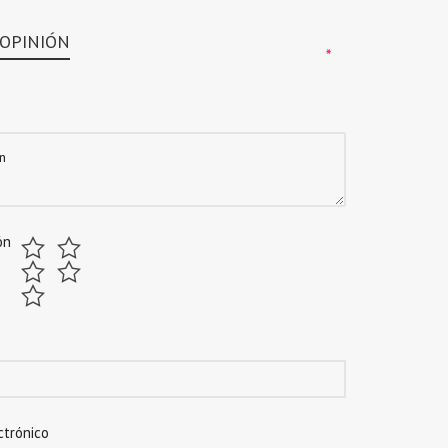
 OPINIÓN
*
*
ón
ctrónico