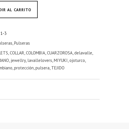
DIR AL CARRITO
-1-3
ulseras
,
Pulseras
LETS
,
COLLAR
,
COLOMBIA
,
CUARZOROSA
,
delavalle
,
MANO
,
jewellry
,
lavallelovers
,
MIYUKI
,
ojoturco
,
mbiano
,
protección
,
pulsera
,
TEJIDO