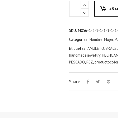
AÑA
SKU:
M056-1-3-1-1-1-1-1-1
Categorías:
Hombre
,
Mujer
,
P
Etiquetas:
AMULETO
,
BRACE
handmadejewellry
,
HECHOA
PESCADO
,
PEZ
,
productocolo
Share