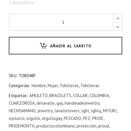
3 disponibles
AÑADIR AL CARRITO
SKU:
TOB048F
Categorías:
Hombre
,
Mujer
,
Tobilleras
,
Tobilleras
Etiquetas:
AMULETO
,
BRACELETS
,
COLLAR
,
COLOMBIA
,
CUARZOROSA
,
delavalle
,
gay
,
handmadejewellry
,
HECHOAMANO
,
jewellry
,
lavallelovers
,
lgbt
,
lgbtq
,
MIYUKI
,
ojoturco
,
orgullo
,
orgullogay
,
PESCADO
,
PEZ
,
PRIDE
,
PRIDEMONTH
,
productocolombiano
,
protección
,
proud
,