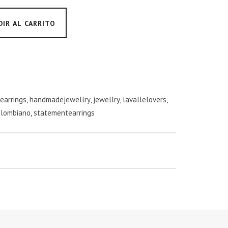
DIR AL CARRITO
earrings
,
handmadejewellry
,
jewellry
,
lavallelovers
,
olombiano
,
statementearrings