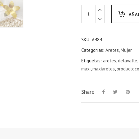
AÑA
SKU:
A484
Categorías:
Aretes
,
Mujer
Etiquetas:
aretes
,
delavalle
,
maxi
,
maxiaretes
,
productoc
Share