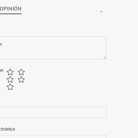
 OPINIÓN
*
*
ón
ctrónico