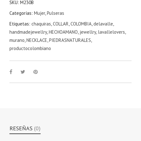
SKU:
M230B
Categorías:
Mujer
,
Pulseras
Etiquetas:
chaquiras
,
COLLAR
,
COLOMBIA
,
delavalle
,
handmadejewellry
,
HECHOAMANO
,
jewellry
,
lavallelovers
,
murano
,
NECKLACE
,
PIEDRASNATURALES
,
productocolombiano
RESEÑAS
(0)