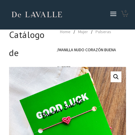
0
Catálogo
Home
/
Mujer
/
Pulseras
de
/MANILLA NUDO CORAZÓN BUENA
Productos
SUERTE