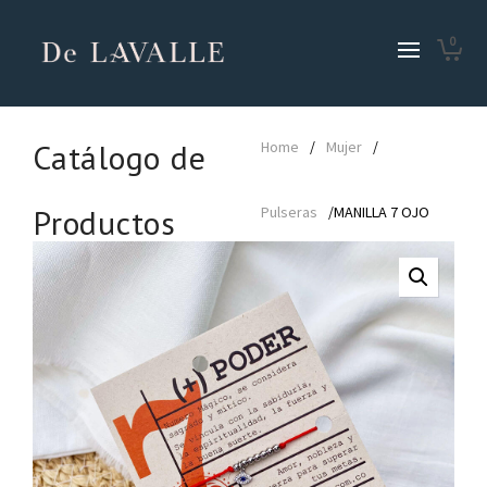
0
Catálogo de
Home
/
Mujer
/
Productos
Pulseras
/MANILLA 7 OJO