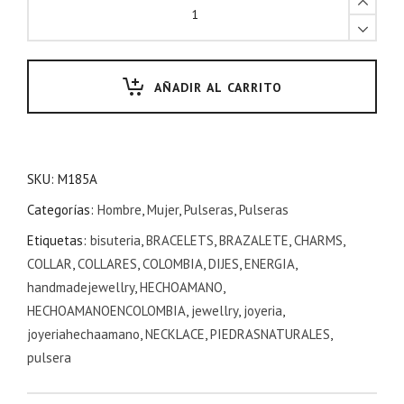
AÑADIR AL CARRITO
SKU:
M185A
Categorías:
Hombre
,
Mujer
,
Pulseras
,
Pulseras
Etiquetas:
bisuteria
,
BRACELETS
,
BRAZALETE
,
CHARMS
,
COLLAR
,
COLLARES
,
COLOMBIA
,
DIJES
,
ENERGIA
,
handmadejewellry
,
HECHOAMANO
,
HECHOAMANOENCOLOMBIA
,
jewellry
,
joyeria
,
joyeriahechaamano
,
NECKLACE
,
PIEDRASNATURALES
,
pulsera